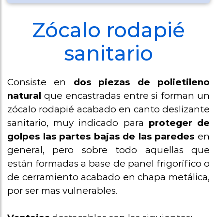
Protección
paredes,
Zócalo rodapié
arrimaderos
sanitario
Zócalo
rodapié/sanita
Consiste en
dos piezas de polietileno
natural
que encastradas entre si forman un
Perfileria
zócalo rodapié acabado en canto deslizante
sanitaria
sanitario, muy indicado para
proteger de
Perfil U anclaj
golpes las partes bajas de las paredes
en
suelo paneles
general, pero sobre todo aquellas que
metálicos
están formadas a base de panel frigorífico o
de cerramiento acabado en chapa metálica,
por ser mas vulnerables.