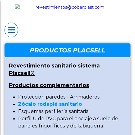
INICIO
PLACSELL®
Placsell® Sanitario
Industrial (PSI)
Placsell® Sanitario
PRODUCTOS PLACSELL
Decorativo (PSD)
Revestimiento sanitario sistema
Placsell® Sanitario
Placsell®
Antimicrobiano (PSA
Productos complementarios
Placsell® Sanitario
Proteccion paredes - Arrimaderos
Techos (PST)
Zócalo rodapié sanitario
Esquemas perfilería sanitaria
Productos
Perfil U de PVC para el anclaje a suelo de
complementarios
paneles frigoríficos y de tabiquería