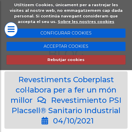
Utiltizem Cookies, únicament per a rastrejar les
INICI
PLACSELL®
visites al nostre web, no emmagatzemem cap dada
personal. Si continúa navegant consideram que
accepta el seu us.
Sobre les nostres cookies
Placsell® Sanitario
CONFIGURAR COOKIES
Industrial (PSI)
ACCEPTAR COOKIES
Placsell® Sanitario
BLOG
Decorativo (PSD)
Rebutjar cookies
Placsell® Sanitario
Revestiments Coberplast
Antimicrobiano
(PSA)
col·labora per a fer un món
millor
Revestimiento PSI
Placsell® Sanitario
Placsell® Sanitario Industrial
Techos (PST)
04/10/2021
Productes