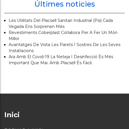
Últimes noticies
Les Utilitats Del Placsell Sanitari Industrial (psi) Cada
Vegada Ens Sorprenen Més
Revestiments Coberplast Col·labora Per A Fer Un Món
Millor
Avantatges De Vista Les Parets I Sostres De Les Seves
Instal·lacions
Ara Amb El Covid-19 La Neteja I Desinfecció És Més
Important Que Mai. Amb Placsell És Fàcil.
Inici