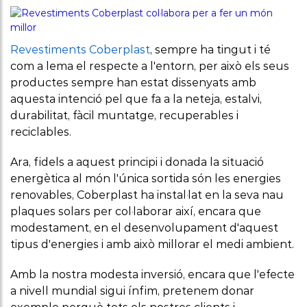
complementaris
Protecció
Revestiments Coberplast
, sempre ha tingut i té
parets,
com a lema el respecte a l'entorn, per això els seus
arrambador
productes sempre han estat dissenyats amb
aquesta intenció pel que fa a la neteja, estalvi,
Sòcol/Sòcol
durabilitat, fàcil muntatge, recuperables i
sanitari
reciclables.
Perfileria
Ara, fidels a aquest principi i donada la situació
sanitària
energètica al món l'única sortida són les energies
renovables, Coberplast ha instal·lat en la seva nau
Perfil U
plaques solars per col·laborar així, encara que
modestament, en el desenvolupament d'aquest
ancoratge a
tipus d'energies i amb això millorar el medi ambient.
terra panell
metàl·lics
Amb la nostra modesta inversió, encara que l'efecte
a nivell mundial sigui ínfim, pretenem donar