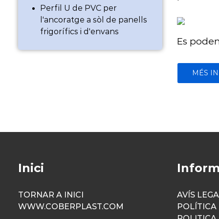
Perfil U de PVC per
l'ancoratge a sòl de panells
frigorífics i d'envans
Es poden
MÉS I
Inici
Inform
TORNAR A INICI
AVÍS LEG
WWW.COBERPLAST.COM
POLÍTICA
POLITICA