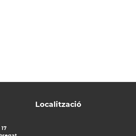
Localització
 17
obregat