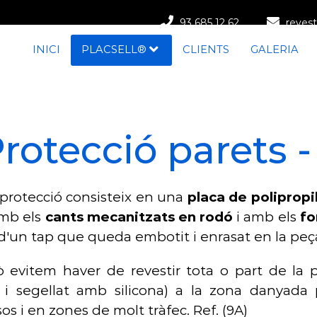
93 685 12 62
revest
INICI
PLACSELL®
CLIENTS
GALERIA
rotecció parets 
protecció consisteix en una
placa de polipropi
mb els
cants mecanitzats en rodó
i amb els
fo
d'un tap que queda embotit i enrasat en la peça
 evitem haver de revestir tota o part de la p
t i segellat amb silicona) a la zona danyada 
os i en zones de molt tràfec. Ref. (9A)