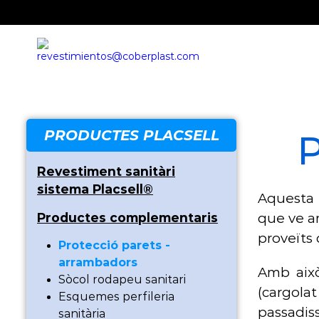
PRODUCTES PLACSELL
P
Revestiment sanitàri
sistema Placsell®
Aquesta 
Productes complementaris
que ve a
proveïts 
Protecció parets -
arrambadors
Amb això
Sòcol rodapeu sanitari
(cargola
Esquemes perfileria
passadiss
sanitària