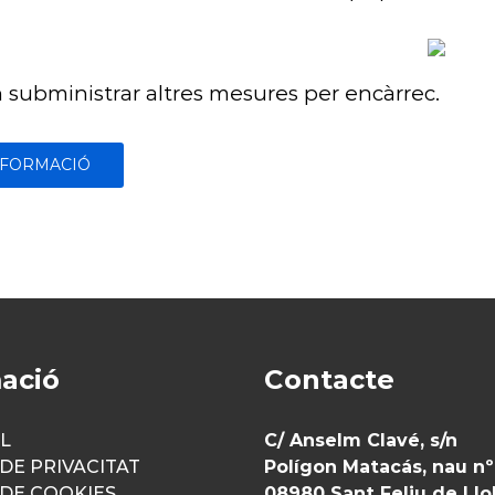
 subministrar altres mesures per encàrrec.
NFORMACIÓ
ació
Contacte
AL
C/ Anselm Clavé, s/n
 DE PRIVACITAT
Polígon Matacás, nau nº
 DE COOKIES
08980 Sant Feliu de Ll