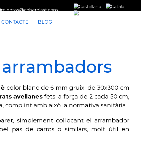
imientos@coberplast.com
CONTACTE
BLOG
- arrambadors
lè
color blanc de 6 mm gruix, de 30x300 cm
rats avellanes
fets, a força de 2 cada 50 cm,
, complint amb això la normativa sanitària.
aret, simplement col·locant el arrambador
pel pas de carros o similars, molt útil en