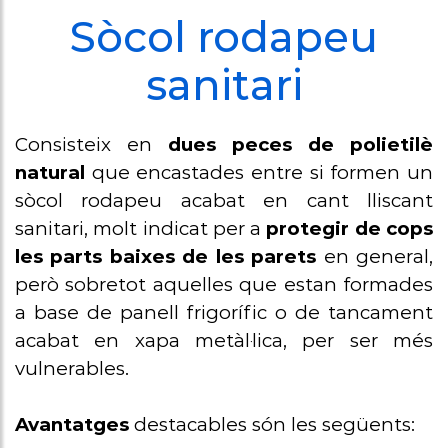
complementaris
Sòcol rodapeu
Protecció
sanitari
parets,
arrambador
Consisteix en
dues peces de polietilè
Sòcol/Sòcol
natural
que encastades entre si formen un
sanitari
sòcol rodapeu acabat en cant lliscant
sanitari, molt indicat per a
protegir de cops
Perfileria
les parts baixes de les parets
en general,
sanitària
però sobretot aquelles que estan formades
Perfil U
a base de panell frigorífic o de tancament
ancoratge a
acabat en xapa metàl·lica, per ser més
terra panell
vulnerables.
metàl·lics
Avantatges
destacables són les següents: