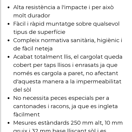
Alta resistència a l'impacte i per això
molt durador
Fàcil i ràpid muntatge sobre qualsevol
tipus de superfície
Compleix normativa sanitària, higiènic i
de fàcil neteja
Acabat totalment llis, el cargolat queda
cobert per taps llisos i enrasats ja que
només es cargola a paret, no afectant
d'aquesta manera a la impermeabilitat
del sòl
No necessita peces especials per a
cantonades i racons, ja que es ingleta
fàcilment
Mesures estàndards 250 mm alt, 10 mm
gruix i 32 mm base lliscant sòl i es