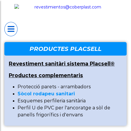
INICI
PLACSELL®
Placsell® Sanitario
Industrial (PSI)
Placsell® Sanitario
PRODUCTES PLACSELL
Decorativo (PSD)
Revestiment sanitàri sistema Placsell®
Placsell® Sanitario
Productes complementaris
Antimicrobiano
(PSA)
Protecció parets - arrambadors
Sòcol rodapeu sanitari
Placsell® Sanitario
Esquemes perfileria sanitària
Perfil U de PVC per l'ancoratge a sòl de
Techos (PST)
panells frigorífics i d'envans
Productes