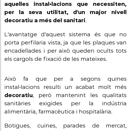
complementaris
aquelles instal•lacions que necessiten,
per la seva utilitat, d'un major nivell
Protecció
decoratiu a més del sanitari
.
parets,
arrambador
L'avantatge d'aquest sistema és que no
porta perfilaria vista, ja que les plaques van
Sòcol/Sòcol
encadellades i per això queden ocults tots
sanitari
els cargols de fixació de les mateixes.
Perfileria
sanitària
Això fa que per a segons quines
instal•lacions resulti un acabat molt més
Perfil U
decoratiu
, però mantenint les qualitats
ancoratge a
sanitàries exigides per la indústria
terra panell
alimentària, farmacèutica i hospitalària.
metàl·lics
Botigues, cuines, parades de mercat,