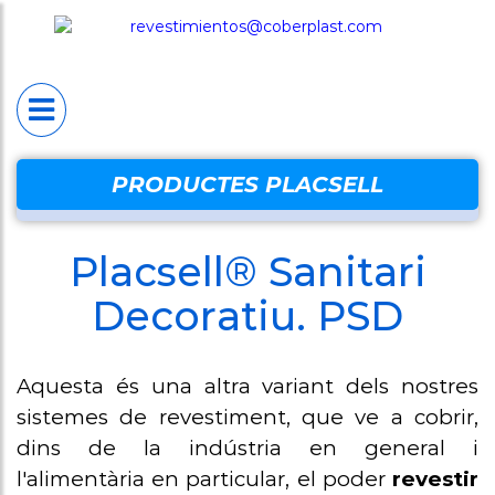
INICI
PLACSELL®
Placsell® Sanitario
Industrial (PSI)
Placsell® Sanitario
PRODUCTES PLACSELL
Decorativo (PSD)
Placsell® Sanitari
Placsell® Sanitario
Antimicrobiano
Decoratiu. PSD
(PSA)
Placsell® Sanitario
Aquesta és una altra variant dels nostres
Techos (PST)
sistemes de revestiment, que ve a cobrir,
dins de la indústria en general i
Productes
l'alimentària en particular, el poder
revestir