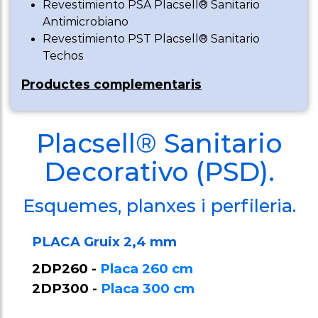
complementaris
Revestimiento PSA Placsell® Sanitario
Antimicrobiano
Protecció
Revestimiento PST Placsell® Sanitario
parets,
Techos
arrambador
Productes complementaris
Sòcol/Sòcol
sanitari
Placsell® Sanitario
Perfileria
Decorativo (PSD).
sanitària
Esquemes, planxes i perfileria.
Perfil U
ancoratge a
PLACA Gruix 2,4 mm
terra panell
2DP260 -
Placa 260 cm
metàl·lics
2DP300 -
Placa 300 cm