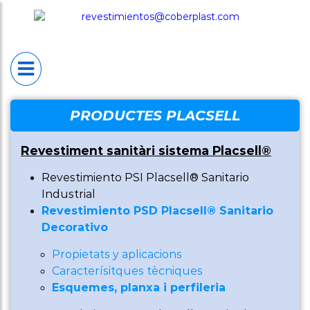
INICI
PLACSELL®
Placsell® Sanitario
Industrial (PSI)
Placsell® Sanitario
PRODUCTES PLACSELL
Decorativo (PSD)
Revestiment sanitàri sistema Placsell®
Placsell® Sanitario
Revestimiento PSI Placsell® Sanitario
Antimicrobiano
Industrial
(PSA)
Revestimiento PSD Placsell® Sanitario
Decorativo
Placsell® Sanitario
Propietats y aplicacions
Techos (PST)
Caracterísitques tècniques
Esquemes, planxa i perfileria
Productes