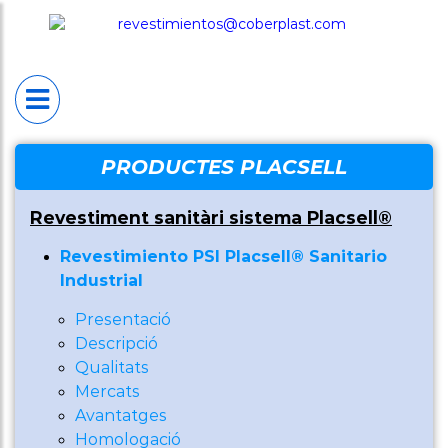
INICI
PLACSELL®
Placsell® Sanitario
Industrial (PSI)
Placsell® Sanitario
PRODUCTES PLACSELL
Decorativo (PSD)
Revestiment sanitàri sistema Placsell®
Placsell® Sanitario
Revestimiento PSI Placsell® Sanitario
Antimicrobiano
Industrial
(PSA)
Presentació
Placsell® Sanitario
Descripció
Qualitats
Techos (PST)
Mercats
Avantatges
Productes
Homologació