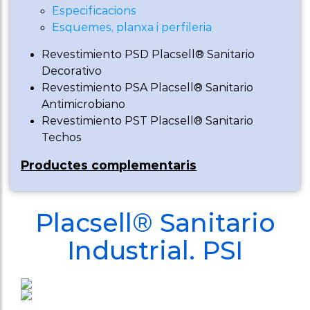
complementaris
Especificacions
Esquemes, planxa i perfileria
Protecció
parets,
Revestimiento PSD Placsell® Sanitario
Decorativo
arrambador
Revestimiento PSA Placsell® Sanitario
Antimicrobiano
Sòcol/Sòcol
Revestimiento PST Placsell® Sanitario
sanitari
Techos
Perfileria
Productes complementaris
sanitària
Perfil U
Placsell® Sanitario
ancoratge a
Industrial. PSI
terra panell
metàl·lics